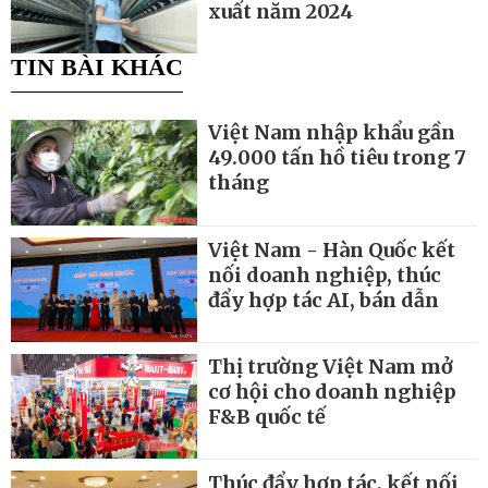
xuất năm 2024
TIN BÀI KHÁC
Việt Nam nhập khẩu gần
49.000 tấn hồ tiêu trong 7
tháng
Việt Nam - Hàn Quốc kết
nối doanh nghiệp, thúc
đẩy hợp tác AI, bán dẫn
Thị trường Việt Nam mở
cơ hội cho doanh nghiệp
F&B quốc tế
Thúc đẩy hợp tác, kết nối