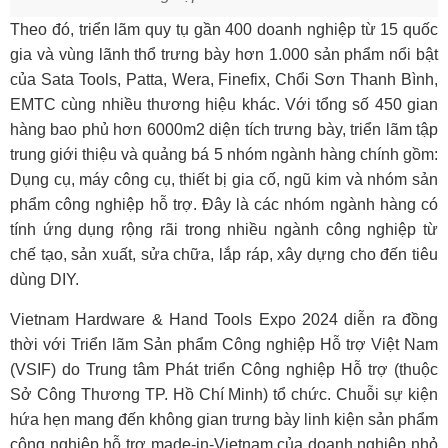
Theo đó, triển lãm quy tụ gần 400 doanh nghiệp từ 15 quốc
gia và vùng lãnh thổ trưng bày hơn 1.000 sản phẩm nổi bật
của Sata Tools, Patta, Wera, Finefix, Chổi Sơn Thanh Bình,
EMTC cùng nhiều thương hiệu khác. Với tổng số 450 gian
hàng bao phủ hơn 6000m2 diện tích trưng bày, triển lãm tập
trung giới thiệu và quảng bá 5 nhóm ngành hàng chính gồm:
Dụng cụ, máy công cụ, thiết bị gia cố, ngũ kim và nhóm sản
phẩm công nghiệp hỗ trợ. Đây là các nhóm ngành hàng có
tính ứng dụng rộng rãi trong nhiều ngành
công nghiệp
từ
chế tạo, sản xuất, sửa chữa, lắp ráp, xây dựng cho đến tiêu
dùng DIY.
Vietnam Hardware & Hand Tools Expo 2024 diễn ra đồng
thời với Triển lãm Sản phẩm Công nghiệp Hỗ trợ Việt Nam
(VSIF) do Trung tâm Phát triển Công nghiệp Hỗ trợ (thuộc
Sở Công Thương TP. Hồ Chí Minh) tổ chức. Chuỗi sự kiện
hứa hẹn mang đến không gian trưng bày linh kiện sản phẩm
công nghiệp hỗ trợ made-in-Vietnam của doanh nghiệp nhỏ