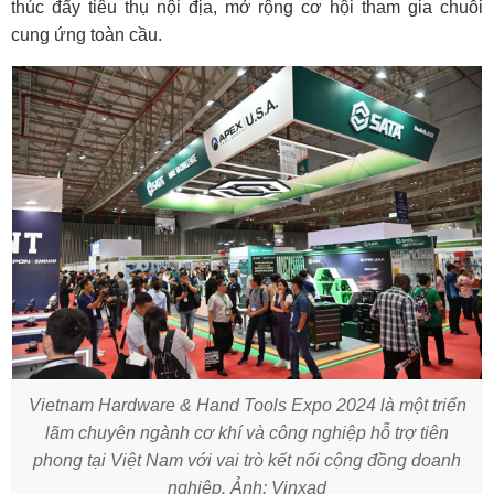
thúc đẩy tiêu thụ nội địa, mở rộng cơ hội tham gia chuỗi
cung ứng toàn cầu.
Vietnam Hardware & Hand Tools Expo 2024 là một triển
lãm chuyên ngành cơ khí và công nghiệp hỗ trợ tiên
phong tại Việt Nam với vai trò kết nối cộng đồng doanh
nghiệp. Ảnh: Vinxad