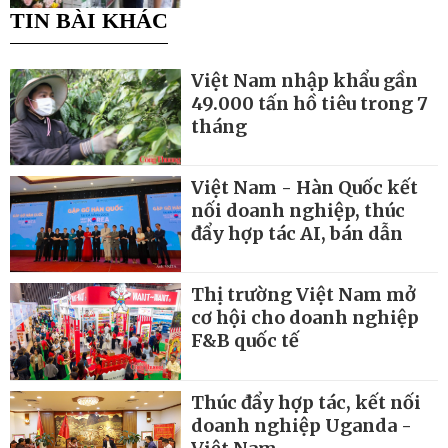
TIN BÀI KHÁC
Việt Nam nhập khẩu gần
49.000 tấn hồ tiêu trong 7
tháng
Việt Nam - Hàn Quốc kết
nối doanh nghiệp, thúc
đẩy hợp tác AI, bán dẫn
Thị trường Việt Nam mở
cơ hội cho doanh nghiệp
F&B quốc tế
Thúc đẩy hợp tác, kết nối
doanh nghiệp Uganda -