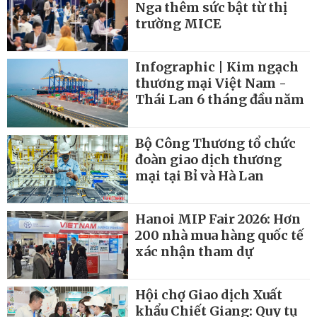
Nga thêm sức bật từ thị
trường MICE
Infographic | Kim ngạch
thương mại Việt Nam -
Thái Lan 6 tháng đầu năm
Bộ Công Thương tổ chức
đoàn giao dịch thương
mại tại Bỉ và Hà Lan
Hanoi MIP Fair 2026: Hơn
200 nhà mua hàng quốc tế
xác nhận tham dự
Hội chợ Giao dịch Xuất
khẩu Chiết Giang: Quy tụ