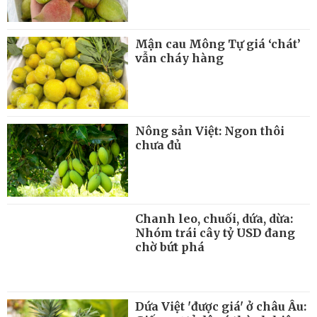
Mận cau Mông Tự giá ‘chát’
vẫn cháy hàng
Nông sản Việt: Ngon thôi
chưa đủ
Chanh leo, chuối, dứa, dừa:
Nhóm trái cây tỷ USD đang
chờ bứt phá
Dứa Việt 'được giá' ở châu Âu: