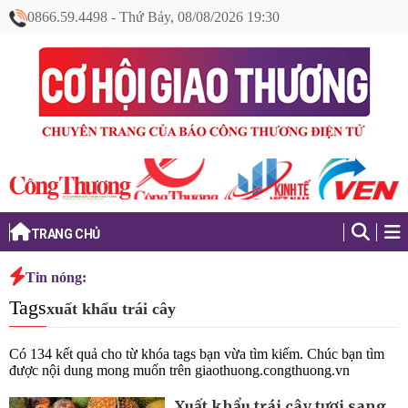
0866.59.4498
-
Thứ Bảy, 08/08/2026 19:30
TRANG CHỦ
Tin nóng:
Tags
xuất khẩu trái cây
Có
134
kết quả cho từ khóa tags bạn vừa tìm kiếm. Chúc bạn tìm
được nội dung mong muốn trên
giaothuong.congthuong.vn
Xuất khẩu trái cây tươi sang