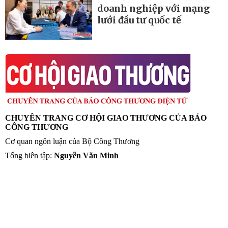
doanh nghiệp với mạng
lưới đầu tư quốc tế
CHUYÊN TRANG CƠ HỘI GIAO THƯƠNG CỦA BÁO
CÔNG THƯƠNG
Cơ quan ngôn luận của Bộ Công Thương
Tổng biên tập:
Nguyễn Văn Minh
Phó tổng biên tập:
Nguyễn Tiến Cường
Nguyễn Thị Thùy Linh
® Giấy phép hoạt động Chuyên trang của Báo điện tử số 24/GP-
CBC do Cục Báo chí - Bộ Thông tin và Truyền thông cấp ngày