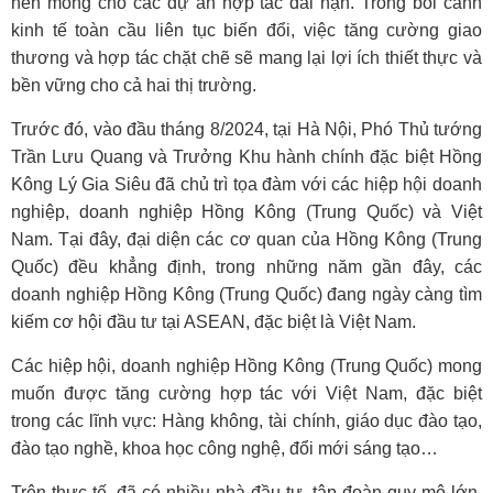
nền móng cho các dự án hợp tác dài hạn. Trong bối cảnh
kinh tế toàn cầu liên tục biến đổi, việc tăng cường giao
thương và hợp tác chặt chẽ sẽ mang lại lợi ích thiết thực và
bền vững cho cả hai thị trường.
Trước đó, vào đầu tháng 8/2024, tại Hà Nội, Phó Thủ tướng
Trần Lưu Quang và Trưởng Khu hành chính đặc biệt Hồng
Kông Lý Gia Siêu đã chủ trì tọa đàm với các hiệp hội doanh
nghiệp, doanh nghiệp Hồng Kông (Trung Quốc) và Việt
Nam. Tại đây, đại diện các cơ quan của Hồng Kông (Trung
Quốc) đều khẳng định, trong những năm gần đây, các
doanh nghiệp Hồng Kông (Trung Quốc) đang ngày càng tìm
kiếm cơ hội đầu tư tại ASEAN, đặc biệt là Việt Nam.
Các hiệp hội, doanh nghiệp Hồng Kông (Trung Quốc) mong
muốn được tăng cường hợp tác với Việt Nam, đặc biệt
trong các lĩnh vực: Hàng không, tài chính, giáo dục đào tạo,
đào tạo nghề, khoa học công nghệ, đổi mới sáng tạo…
Trên thực tế, đã có nhiều nhà đầu tư, tập đoàn quy mô lớn,