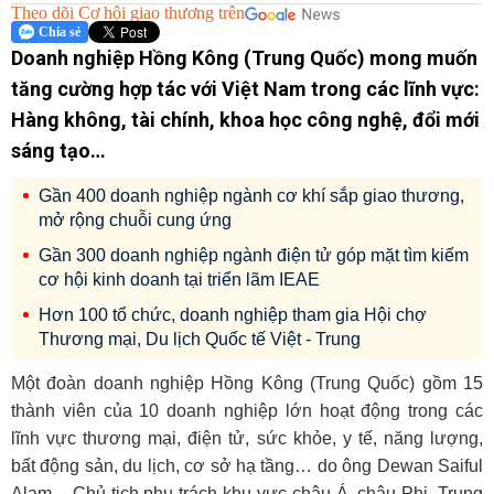
Theo dõi Cơ hội giao thương trên
Chia sẻ
Doanh nghiệp Hồng Kông (Trung Quốc) mong muốn
tăng cường hợp tác với Việt Nam trong các lĩnh vực:
Hàng không, tài chính, khoa học công nghệ, đổi mới
sáng tạo…
Gần 400 doanh nghiệp ngành cơ khí sắp giao thương,
mở rộng chuỗi cung ứng
Gần 300 doanh nghiệp ngành điện tử góp mặt tìm kiếm
cơ hội kinh doanh tại triển lãm IEAE
Hơn 100 tổ chức, doanh nghiệp tham gia Hội chợ
Thương mại, Du lịch Quốc tế Việt - Trung
Một đoàn
doanh nghiệp
Hồng Kông (Trung Quốc) gồm 15
thành viên của 10 doanh nghiệp lớn hoạt động trong các
lĩnh vực thương mại, điện tử, sức khỏe, y tế, năng lượng,
bất động sản, du lịch, cơ sở hạ tầng… do ông Dewan Saiful
Alam – Chủ tịch phụ trách khu vực châu Á, châu Phi, Trung